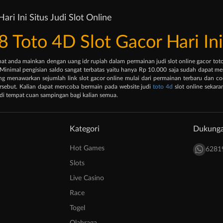
ri Ini Situs Judi Slot Online
 Toto 4D Slot Gacor Hari Ini 
at anda mainkan dengan uang idr rupiah dalam permainan judi slot online gacor toto
i. Minimal pengisian saldo sangat terbatas yaitu hanya Rp 10.000 saja sudah dapat me
g menawarkan sejumlah link slot gacor online mulai dari permainan terbaru dan 
tersebut. Kalian dapat mencoba bermain pada website judi
toto 4d
slot online sekara
adi tempat cuan sampingan bagi kalian semua.
Kategori
Dukung
Hot Games
6281
Slots
Live Casino
Race
Togel
Olahraga