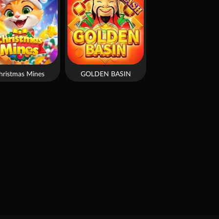
hristmas Mines
GOLDEN BASIN