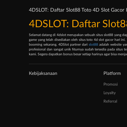
4DSLOT: Daftar Slot88 Toto 4D Slot Gacor Ha
4DSLOT: Daftar Slot88
Selamat datang di 4dslot merupakan sebuah situs slot88 yang dap
game yang telah disediakan oleh situs toto 4d slot gacor hari in
booming sekarang. 4DSlot partner dari
slot88
adalah website yan
profesional dan sangat unik fiturnya sudah tersedia pada situs 
kami. Segera dapatkan bonus besar setiap harinya agar bisa menj
Kebijaksanaan
Platform
Promosi
Loyalty
Referral