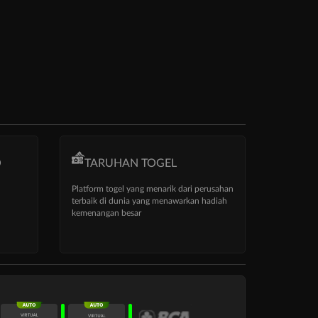
O
TARUHAN TOGEL
Platform togel yang menarik dari perusahan
terbaik di dunia yang menawarkan hadiah
kemenangan besar