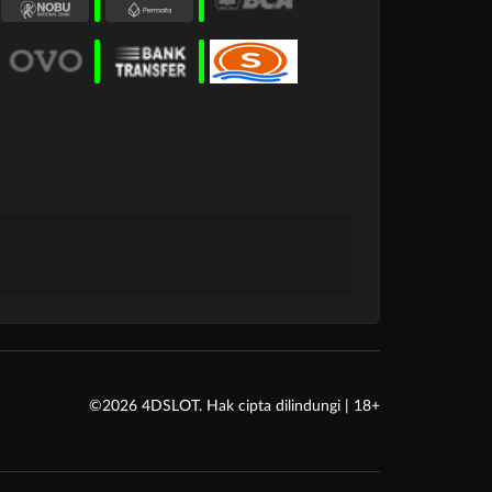
©2026 4DSLOT. Hak cipta dilindungi | 18+