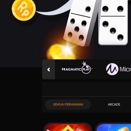
SEMUA PERMAINAN
ARCADE