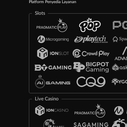
Platform Penyedia Layanan
Slots
Live Casino