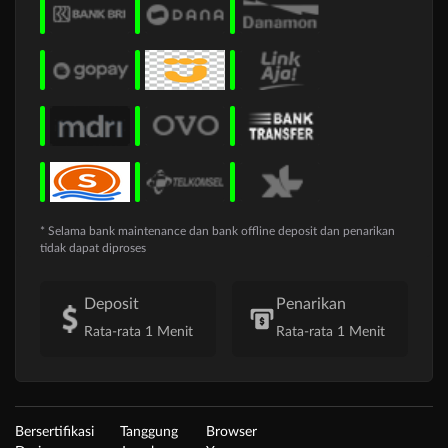
* Selama bank maintenance dan bank offline deposit dan penarikan
tidak dapat diproses
Deposit
Penarikan
Rata-rata 1 Menit
Rata-rata 1 Menit
Bersertifikasi
Tanggung
Browser