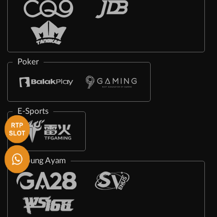
Poker
E-Sports
Sabung Ayam