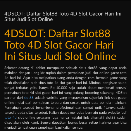
4DSLOT: Daftar Slot88 Toto 4D Slot Gacor Hari Ini
Situs Judi Slot Online
4DSLOT: Daftar Slot88
Toto 4D Slot Gacor Hari
Ini Situs Judi Slot Online
Selamat datang di 4dslot merupakan sebuah situs slot88 yang dapat anda
mainkan dengan uang idr rupiah dalam permainan judi slot online gacor toto
4d hari ini. Agar bisa melipatkan uang anda dengan cara bermain game yang
telah disediakan oleh situs toto 4d slot gacor hari ini. Minimal pengisian saldo
sangat terbatas yaitu hanya Rp 10.000 saja sudah dapat menikmati sensasi
permainan toto 4d slot gacor hari ini yang sedang booming sekarang. 4DSlot
partner dari
slot88
adalah website yang menawarkan sejumlah link slot gacor
online mulai dari permainan terbaru dan cocok untuk para pemula mainkan.
Permainan tesebut benar-benar profesional dan sangat unik fiturnya sudah
tersedia pada situs tersebut. Kalian dapat mencoba bermain pada website judi
toto 4d
slot online sekarang juga hanya melalui link alternatif slot88 sudah
disediakan oleh kami. Segera dapatkan bonus besar setiap harinya agar bisa
menjadi tempat cuan sampingan bagi kalian semua.