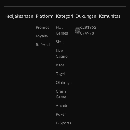
Kebijaksanaan
Platform
Kategori
Dukungan
Komunitas
Promosi
Hot
6281952
Games
074978
Loyalty
Slots
Referral
Live
Casino
Race
Togel
Olahraga
Crash
Game
Arcade
Poker
E-Sports