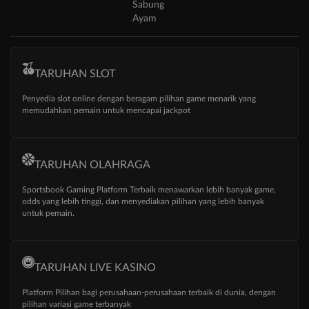
Sabung
Ayam
TARUHAN SLOT
Penyedia slot online dengan beragam pilihan game menarik yang
memudahkan pemain untuk mencapai jackpot
TARUHAN OLAHRAGA
Sportsbook Gaming Platform Terbaik menawarkan lebih banyak game,
odds yang lebih tinggi, dan menyediakan pilihan yang lebih banyak
untuk pemain.
TARUHAN LIVE KASINO
Platform Pilihan bagi perusahaan-perusahaan terbaik di dunia, dengan
pilihan variasi game terbanyak