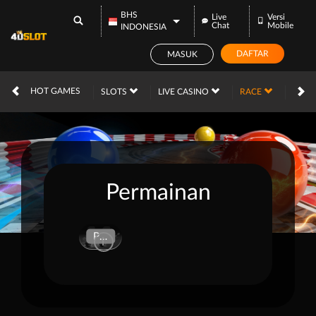
BHS
Live
Versi
Chat
Mobile
INDONESIA
DAFTAR
MASUK
HOT GAMES
SLOTS
LIVE CASINO
RACE
TOG
Permainan
i