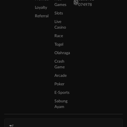
Games
074978
Loyalty
Slots
Referral
Live
Casino
Race
Togel
Olahraga
Crash
Game
Arcade
Poker
E-Sports
Sabung
Ayam