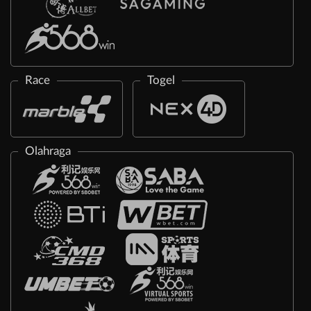
Race
Togel
Olahraga