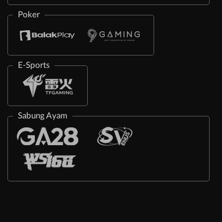
Poker
E-Sports
Sabung Ayam