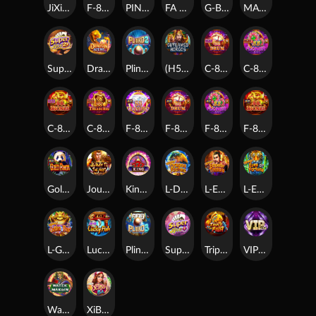
JiXiangRuYi(H5)
F-88Treasures(H5)
PINE OF PLINKO 2
FA DA CAI(H5)
G-BloomingRiches
MANEKI NEKO(H5)
Super Ace2+
Dragon Arena
Plinko2
(H5)Outlawed Heroes
C-88Drum(H5)
C-88Flower(H5)
C-88Riches(H5)
C-88Treasures(H5)
F-88Diamond(H5)
F-88Drum(H5)
F-88Flower(H5)
F-88Riches(H5)
Gold Panda(H5)
JourneyToTheWest
King-777
L-DragonRiches
L-EmperorTreasure
L-EyesOfFortune
L-GoldenToad
LuckyFish
Plinko3
Super Ace+
Triple Fish(H5)
VIP Club
Water Margin(H5)
XiBoBA