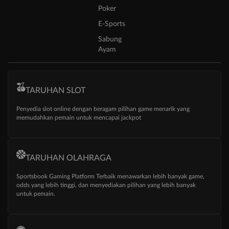
Poker
E-Sports
Sabung
Ayam
TARUHAN SLOT
Penyedia slot online dengan beragam pilihan game menarik yang
memudahkan pemain untuk mencapai jackpot
TARUHAN OLAHRAGA
Sportsbook Gaming Platform Terbaik menawarkan lebih banyak game,
odds yang lebih tinggi, dan menyediakan pilihan yang lebih banyak
untuk pemain.