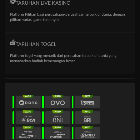
TARUHAN LIVE KASINO
Platform Pilihan bagi perusahaan-perusahaan terbaik di dunia, dengan
pilihan variasi game terbanyak
TARUHAN TOGEL
Platform togel yang menarik dari perusahan terbaik di dunia yang
menawarkan hadiah kemenangan besar