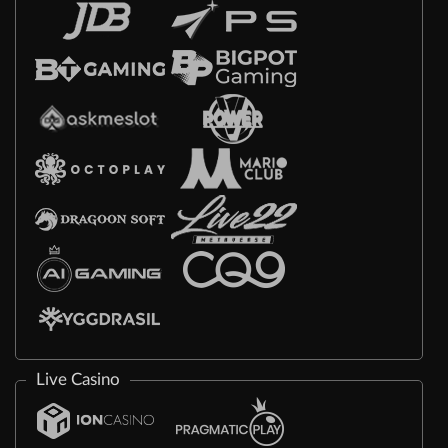
Live Casino