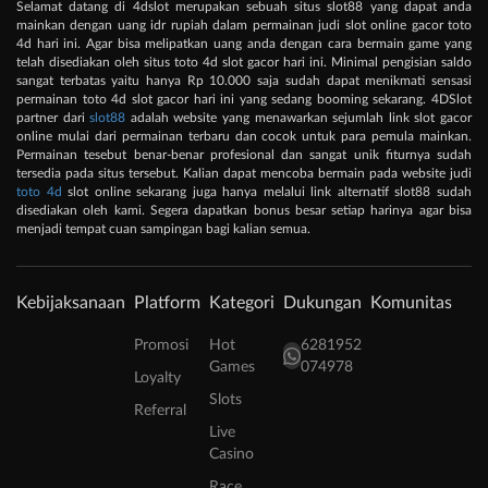
Selamat datang di 4dslot merupakan sebuah situs slot88 yang dapat anda
mainkan dengan uang idr rupiah dalam permainan judi slot online gacor toto
4d hari ini. Agar bisa melipatkan uang anda dengan cara bermain game yang
telah disediakan oleh situs toto 4d slot gacor hari ini. Minimal pengisian saldo
sangat terbatas yaitu hanya Rp 10.000 saja sudah dapat menikmati sensasi
permainan toto 4d slot gacor hari ini yang sedang booming sekarang. 4DSlot
partner dari
slot88
adalah website yang menawarkan sejumlah link slot gacor
online mulai dari permainan terbaru dan cocok untuk para pemula mainkan.
Permainan tesebut benar-benar profesional dan sangat unik fiturnya sudah
tersedia pada situs tersebut. Kalian dapat mencoba bermain pada website judi
toto 4d
slot online sekarang juga hanya melalui link alternatif slot88 sudah
disediakan oleh kami. Segera dapatkan bonus besar setiap harinya agar bisa
menjadi tempat cuan sampingan bagi kalian semua.
Kebijaksanaan
Platform
Kategori
Dukungan
Komunitas
Promosi
Hot
6281952
Games
074978
Loyalty
Slots
Referral
Live
Casino
Race