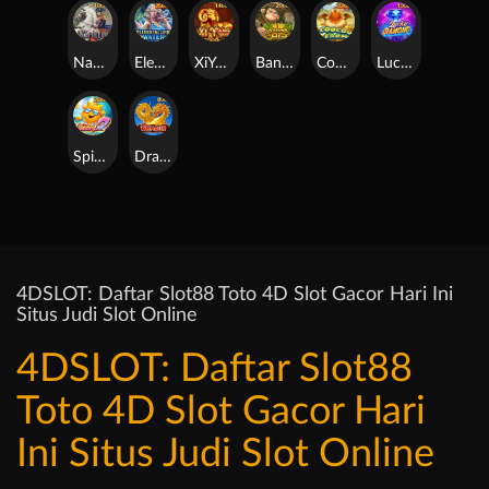
Napoleon
Elemental Link Water
XiYangYang
Banana Saga
CooCoo Farm
LuckyDiamond
Spindrift2
Dragon
4DSLOT: Daftar Slot88 Toto 4D Slot Gacor Hari Ini
Situs Judi Slot Online
4DSLOT: Daftar Slot88
Toto 4D Slot Gacor Hari
Ini Situs Judi Slot Online