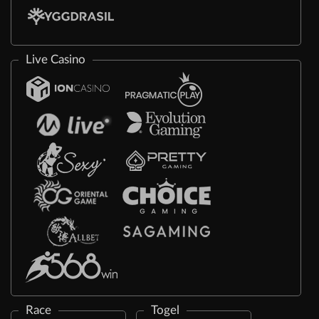
Live Casino
Race
Togel