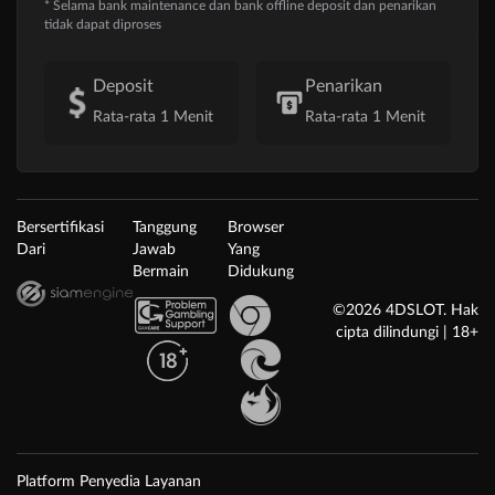
* Selama bank maintenance dan bank offline deposit dan penarikan
tidak dapat diproses
Deposit
Penarikan
Rata-rata 1 Menit
Rata-rata 1 Menit
Bersertifikasi
Tanggung
Browser
Dari
Jawab
Yang
Bermain
Didukung
©2026 4DSLOT. Hak
cipta dilindungi | 18+
Platform Penyedia Layanan