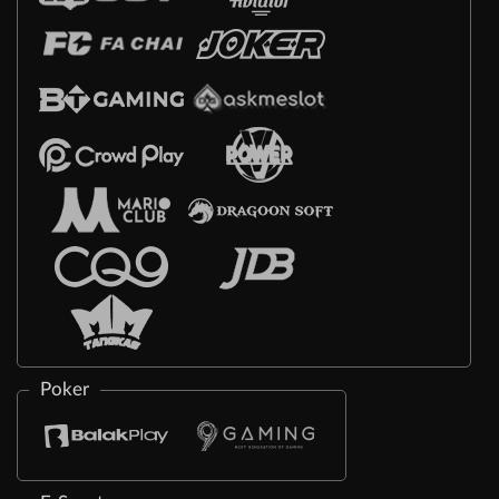
Poker