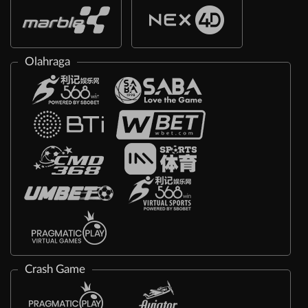
Olahraga
Crash Game